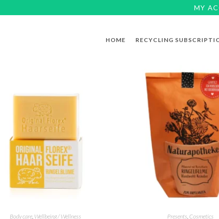
MY A
HOME
RECYCLING SUBSCRIPTI
Body care
,
Wellbeing / Wellness
Presents
,
Cosmetics