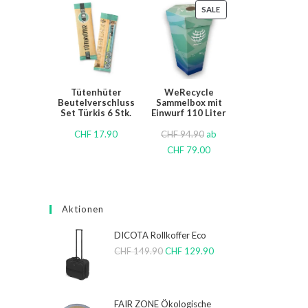
SALE
Tütenhüter
WeRecycle
Beutelverschluss
Sammelbox mit
Set Türkis 6 Stk.
Einwurf 110 Liter
CHF
17.90
CHF
94.90
ab
CHF
79.00
Aktionen
DICOTA Rollkoffer Eco
CHF
149.90
CHF
129.90
FAIR ZONE Ökologische