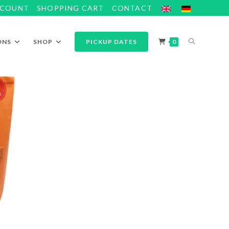
CCOUNT
SHOPPING CART
CONTACT
ONS
SHOP
PICKUP DATES
0