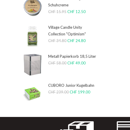
Schuhcreme
CHF
15.95
CHF
12.50
Village Candle Unity
Collection "Optimism"
CHF
34.80
CHF
24.80
Metall Papierkorb 18,5 Liter
CHF
58.00
CHF
49.00
CUBORO Junior Kugelbahn
CHF
239.00
CHF
199.00