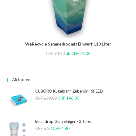
WeRecycle Sammelbox mit Einwurf 110 Liter
CHF
94.90
ab
CHF
79.00
Aktionen
CUBORO Kugelbahn Zubehör - SPEED
CHF
169.00
CHF
146.00
kleandrop Glasreiniger - 3 Tabs
CHF
6.90
CHF
4.80