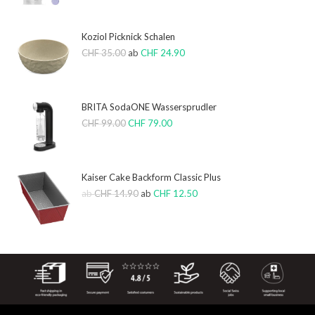
Koziol Picknick Schalen
CHF
35.00
ab
CHF
24.90
BRITA SodaONE Wassersprudler
CHF
99.00
CHF
79.00
Kaiser Cake Backform Classic Plus
ab
CHF
14.90
ab
CHF
12.50