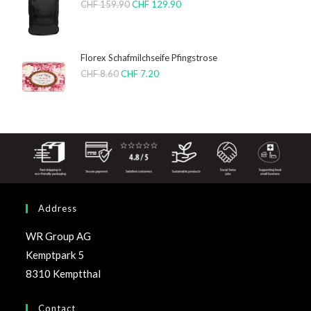
CHF
159.90
CHF
129.90
Florex Schafmilchseife Pfingstrose
CHF
8.60
CHF
7.20
Address
WR Group AG
Kemptpark 5
8310 Kemptthal
Contact