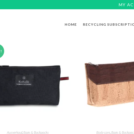
MY A
HOME
RECYCLING SUBSCRIPTI
!
Ausverkauf
,
Bags & Backpacks
Body care
,
Bags & Backpac