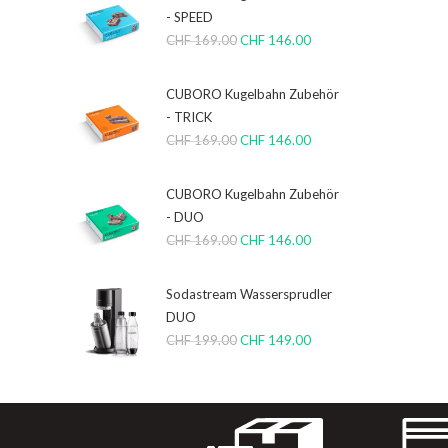
- SPEED
CHF
169.00
CHF
146.00
CUBORO Kugelbahn Zubehör
- TRICK
CHF
169.00
CHF
146.00
CUBORO Kugelbahn Zubehör
- DUO
CHF
169.00
CHF
146.00
Sodastream Wassersprudler
DUO
CHF
199.00
CHF
149.00