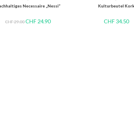
chhaltiges Necessaire „Nessi“
Kulturbeutel Kor
CHF
24.90
CHF
34.50
CHF
29.00