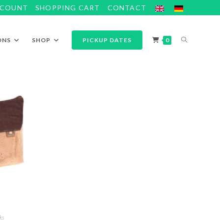
CCOUNT
SHOPPING CART
CONTACT
ONS
SHOP
PICKUP DATES
0
ks