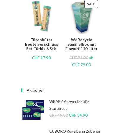
SALE
Tütenhüter
WeRecycle
Beutelverschluss
Sammelbox mit
Set Türkis 6 Stk.
Einwurf 110 Liter
CHF
17.90
CHF
94.90
ab
CHF
79.00
Aktionen
WRAPZ Allzweck-Folie
Starterset
CHF
49.80
CHF
34.90
CUBORO Kugelbahn Zubehör