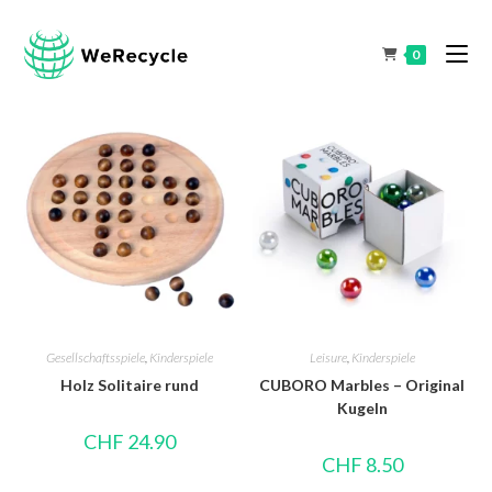
0
Gesellschaftsspiele
,
Kinderspiele
Leisure
,
Kinderspiele
Holz Solitaire rund
CUBORO Marbles – Original
Kugeln
CHF
24.90
CHF
8.50