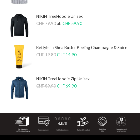
NIKIN TreeHoodie Unisex
CHF
79.90
ab
CHF
59.90
Bettyhula Shea Butter Peeling Champagne & Spice
CHF
19.80
CHF
14.90
NIKIN TreeHoodie Zip Unisex
CHF
89.90
CHF
69.90