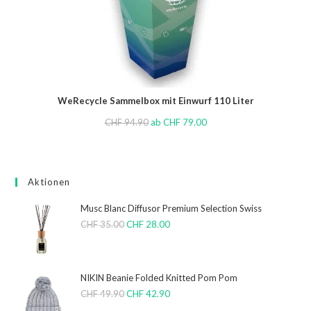
WeRecycle Sammelbox mit Einwurf 110 Liter
CHF
94.90
ab
CHF
79.00
Aktionen
Musc Blanc Diffusor Premium Selection Swiss
CHF
35.00
CHF
28.00
NIKIN Beanie Folded Knitted Pom Pom
CHF
49.90
CHF
42.90