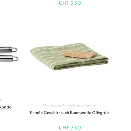
CHF
9.90
g
Accessories
,
Home & Living
,
Cleaning
 Rondo
Esmée Geschirrtuch Baumwolle Olivgrün
CHF
7.90