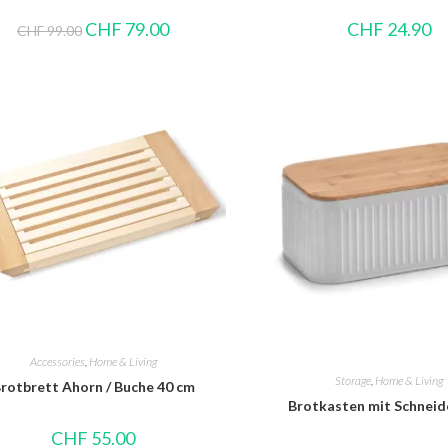
CHF
79.00
CHF
24.90
CHF
99.00
Accessories
,
Home & Living
Storage
,
Home & Living
rotbrett Ahorn / Buche 40 cm
Brotkasten mit Schneid
CHF
55.00