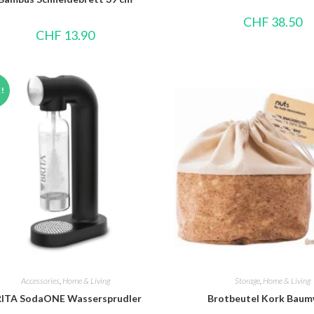
CHF
38.50
CHF
13.90
!
Accessories
,
Home & Living
Storage
,
Home & Living
ITA SodaONE Wassersprudler
Brotbeutel Kork Baum