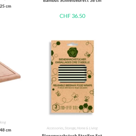
Bambus Schneidebrett 38 cm
 25 cm
CHF
36.50
king
Accessories
,
Storage
,
Home & Living
 48 cm
Bienenwachstuch Streifen Set