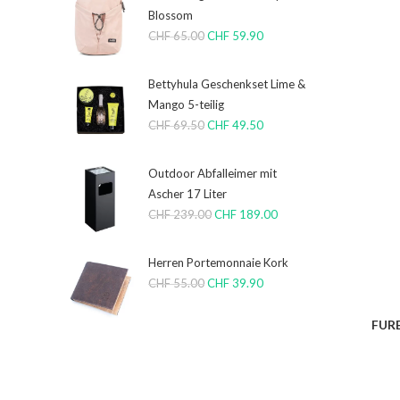
Blossom
CHF
65.00
CHF
59.90
Bettyhula Geschenkset Lime &
Mango 5-teilig
CHF
69.50
CHF
49.50
Outdoor Abfalleimer mit
Ascher 17 Liter
CHF
239.00
CHF
189.00
Herren Portemonnaie Kork
CHF
55.00
CHF
39.90
FURB