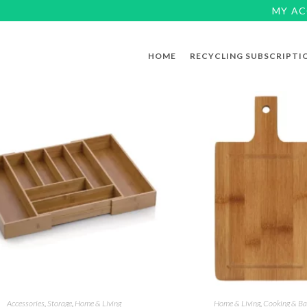
MY A
HOME
RECYCLING SUBSCRIPTI
Accessories
,
Storage
,
Home & Living
Home & Living
,
Cooking & Ba