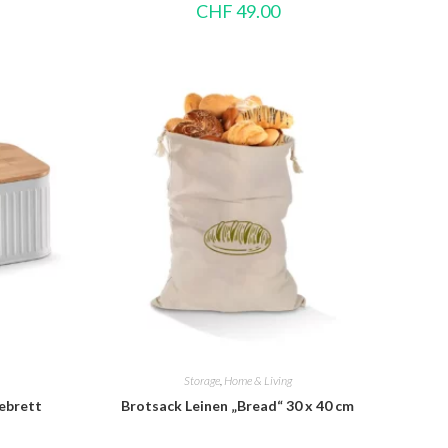
CHF
49.00
Storage
,
Home & Living
ebrett
Brotsack Leinen „Bread“ 30 x 40 cm