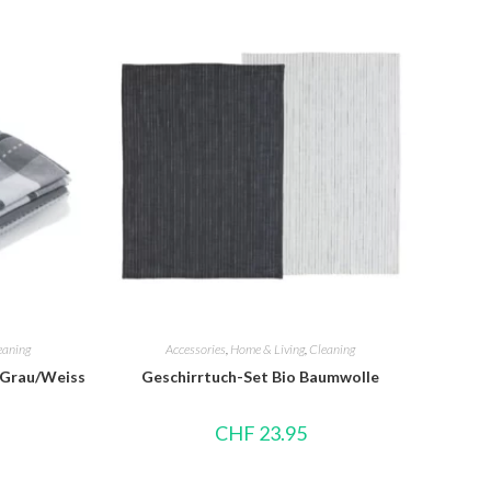
eaning
Accessories
,
Home & Living
,
Cleaning
 Grau/Weiss
Geschirrtuch-Set Bio Baumwolle
CHF
23.95