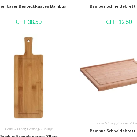
iehbarer Besteckkasten Bambus
Bambus Schneidebrett
CHF
38.50
CHF
12.50
Home & Living
,
Cooking & Ba
Home & Living
,
Cooking & Baking
Bambus Schneidebrett
Bambus Schneidebrett 39 cm