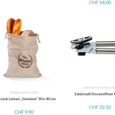
CHF
54.00
Accessories
,
Home & Livin
Storage
,
Home & Living
Edelstahl Dosenöffner
sack Leinen „Genuine“ 30 x 40 cm
CHF
22.50
CHF
9.90