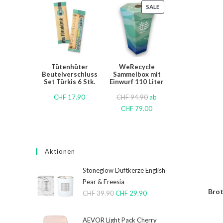
SALE
Tütenhüter
WeRecycle
Beutelverschluss
Sammelbox mit
Set Türkis 6 Stk.
Einwurf 110 Liter
CHF
17.90
CHF
94.90
ab
CHF
79.00
Aktionen
Stoneglow Duftkerze English
Pear & Freesia
Brot
CHF
39.90
CHF
29.90
AEVOR Light Pack Cherry