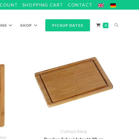
CCOUNT
SHOPPING CART
CONTACT
ONS
SHOP
PICKUP DATES
0
Cooking & Baking
king