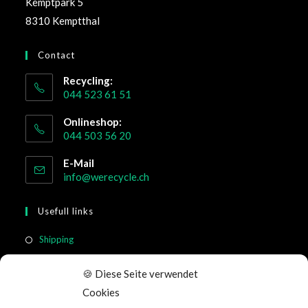
Kemptpark 5
8310 Kemptthal
Contact
Recycling:
044 523 61 51
Onlineshop:
044 503 56 20
E-Mail
info@werecycle.ch
Usefull links
Shipping
Return & Cancellation
🍪 Diese Seite verwendet
FAQ
Cookies
Terms of Service