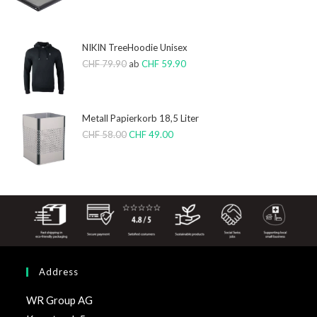
NIKIN TreeHoodie Unisex
CHF
79.90
ab
CHF
59.90
Metall Papierkorb 18,5 Liter
CHF
58.00
CHF
49.00
Address
WR Group AG