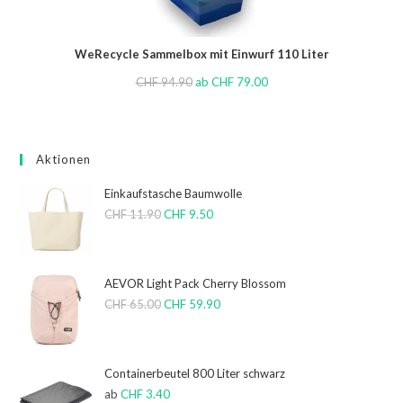
WeRecycle Sammelbox mit Einwurf 110 Liter
CHF
94.90
ab
CHF
79.00
Aktionen
Einkaufstasche Baumwolle
CHF
11.90
CHF
9.50
AEVOR Light Pack Cherry Blossom
CHF
65.00
CHF
59.90
Containerbeutel 800 Liter schwarz
ab
CHF
3.40