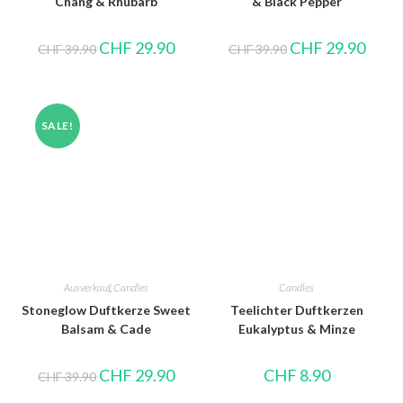
Chang & Rhubarb
& Black Pepper
CHF
29.90
CHF
29.90
CHF
39.90
CHF
39.90
SALE!
Ausverkauf
,
Candles
Candles
Stoneglow Duftkerze Sweet
Teelichter Duftkerzen
Balsam & Cade
Eukalyptus & Minze
CHF
29.90
CHF
8.90
CHF
39.90