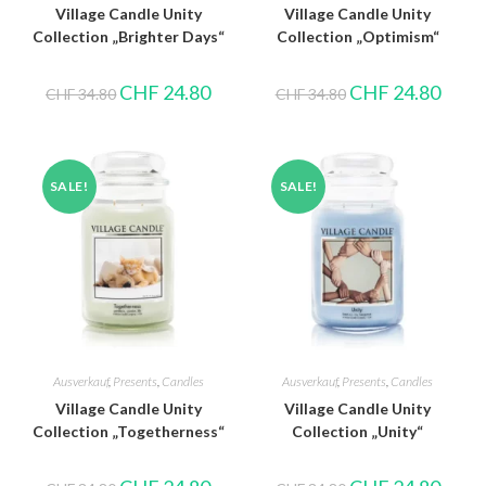
Village Candle Unity
Village Candle Unity
Collection „Brighter Days“
Collection „Optimism“
CHF
24.80
CHF
24.80
CHF
34.80
CHF
34.80
SALE!
SALE!
Ausverkauf
,
Presents
,
Candles
Ausverkauf
,
Presents
,
Candles
Village Candle Unity
Village Candle Unity
Collection „Togetherness“
Collection „Unity“