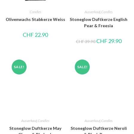
Candles
Ausverkauf
,
Candles
Olivenwachs Stabkerze Weiss
Stoneglow Duftkerze English
Pear & Freesia
CHF
22.90
CHF
29.90
CHF
39.90
SALE!
SALE!
Ausverkauf
,
Candles
Ausverkauf
,
Candles
Stoneglow Duftkerze May
Stoneglow Duftkerze Neroli