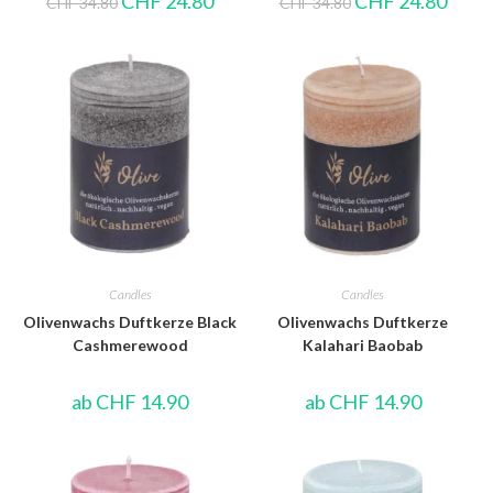
CHF
24.80
CHF
24.80
CHF
34.80
CHF
34.80
Candles
Candles
Olivenwachs Duftkerze Black
Olivenwachs Duftkerze
Cashmerewood
Kalahari Baobab
ab
CHF
14.90
ab
CHF
14.90