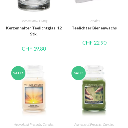
Decoration & Living
Candles
Kerzenhalter Teelichtglas, 12
Teelichter Bienenwachs
Stk.
CHF
22.90
CHF
19.80
SALE!
SALE!
Ausverkauf
,
Presents
,
Candles
Ausverkauf
,
Presents
,
Candles