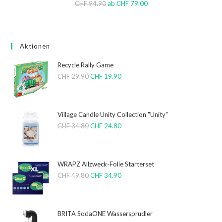
CHF
94.90
ab
CHF
79.00
Aktionen
Recycle Rally Game
CHF
29.90
CHF
19.90
Village Candle Unity Collection "Unity"
CHF
34.80
CHF
24.80
WRAPZ Allzweck-Folie Starterset
CHF
49.80
CHF
34.90
BRITA SodaONE Wassersprudler