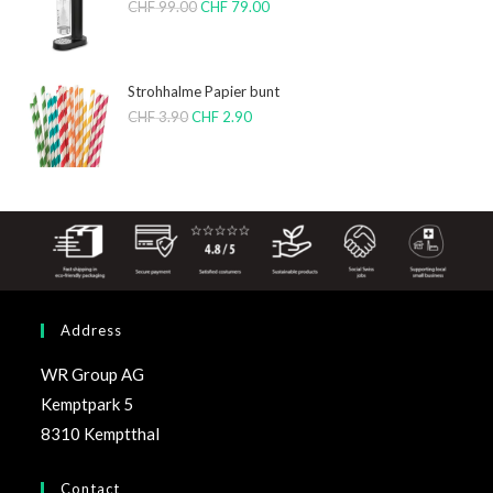
CHF
99.00
CHF
79.00
Strohhalme Papier bunt
CHF
3.90
CHF
2.90
Address
WR Group AG
Kemptpark 5
8310 Kemptthal
Contact