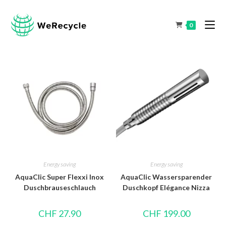
0
Energy saving
Energy saving
AquaClic Super Flexxi Inox
AquaClic Wassersparender
Duschbrauseschlauch
Duschkopf Elégance Nizza
CHF
27.90
CHF
199.00