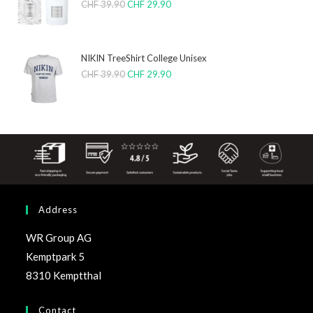
CHF
39.90
CHF
29.90
NIKIN TreeShirt College Unisex
CHF
39.90
CHF
29.90
Address
WR Group AG
Kemptpark 5
8310 Kemptthal
Contact