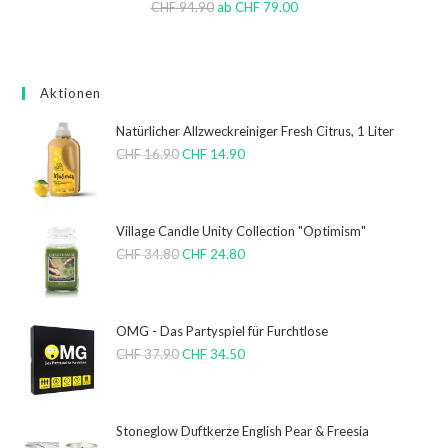
CHF
94.90
ab
CHF
79.00
Aktionen
Natürlicher Allzweckreiniger Fresh Citrus, 1 Liter
CHF
16.90
CHF
14.90
Village Candle Unity Collection "Optimism"
CHF
34.80
CHF
24.80
OMG - Das Partyspiel für Furchtlose
CHF
37.90
CHF
34.50
Stoneglow Duftkerze English Pear & Freesia