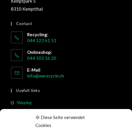
Kemptpark 5
8310 Kemptthal
Contact
Recycling:
044 523 61 51
Onlineshop:
044 503 56 20
E-Mail
info@werecycle.ch
Usefull links
Shipping
Return & Cancellation
🍪 Diese Seite verwendet
FAQ
Cookies
Terms of Service