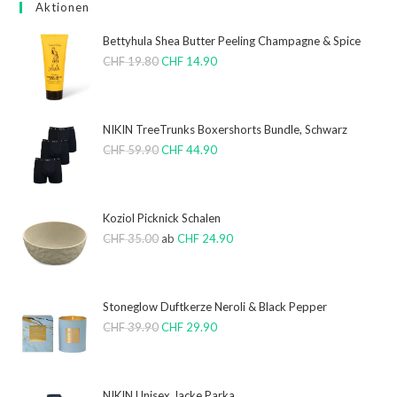
Aktionen
Bettyhula Shea Butter Peeling Champagne & Spice
CHF
19.80
CHF
14.90
NIKIN TreeTrunks Boxershorts Bundle, Schwarz
CHF
59.90
CHF
44.90
Koziol Picknick Schalen
CHF
35.00
ab
CHF
24.90
Stoneglow Duftkerze Neroli & Black Pepper
CHF
39.90
CHF
29.90
NIKIN Unisex Jacke Parka