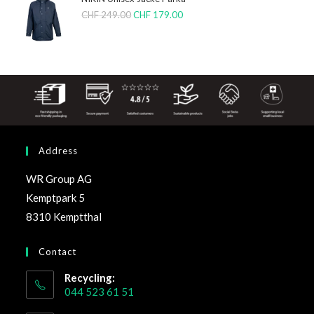
CHF
249.00
CHF
179.00
Address
WR Group AG
Kemptpark 5
8310 Kemptthal
Contact
Recycling:
044 523 61 51