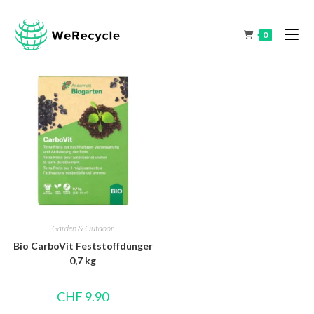
0
Garden & Outdoor
Bio CarboVit Feststoffdünger
0,7 kg
CHF
9.90