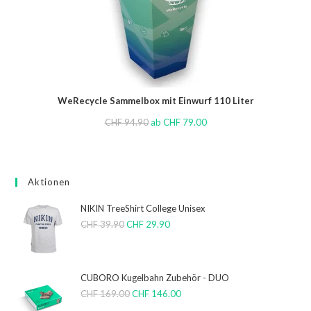
WeRecycle Sammelbox mit Einwurf 110 Liter
CHF
94.90
ab
CHF
79.00
Aktionen
NIKIN TreeShirt College Unisex
CHF
39.90
CHF
29.90
CUBORO Kugelbahn Zubehör - DUO
CHF
169.00
CHF
146.00