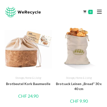
0
Storage
,
Home & Living
Storage
,
Home & Living
Brotbeutel Kork Baumwolle
Brotsack Leinen „Bread“ 30 x
40 cm
CHF
24.90
CHF
9.90