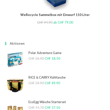
WeRecycle Sammelbox mit Einwurf 110 Liter
CHF
94.90
ab
CHF
79.00
Aktionen
Polar Adventure Game
CHF
26.90
CHF
18.50
RICE & CARRY Kühltasche
CHF
59.90
CHF
49.90
EcoEgg Wäsche Starterset
CHF
44.70
CHF
37.50