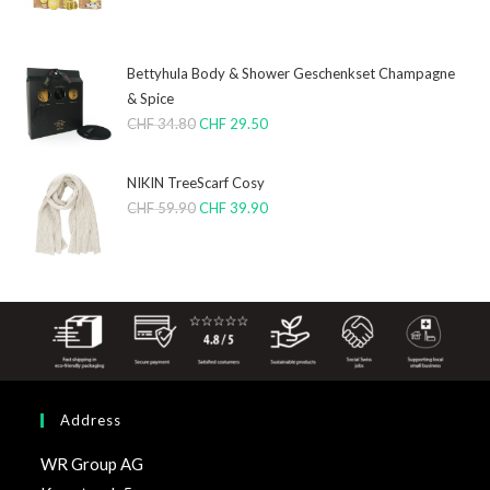
Bettyhula Body & Shower Geschenkset Champagne
& Spice
CHF
34.80
CHF
29.50
NIKIN TreeScarf Cosy
CHF
59.90
CHF
39.90
Address
WR Group AG