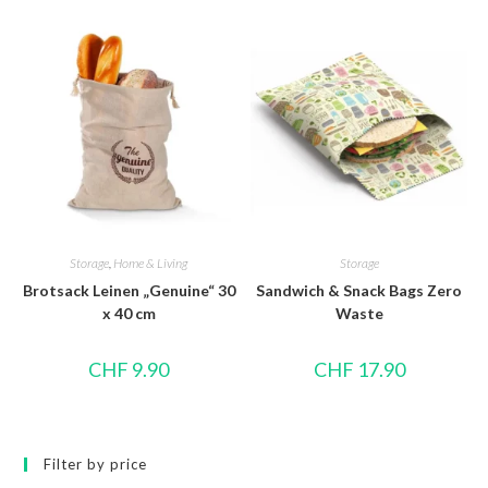
Storage
,
Home & Living
Storage
Brotsack Leinen „Genuine“ 30
Sandwich & Snack Bags Zero
x 40 cm
Waste
CHF
9.90
CHF
17.90
Filter by price