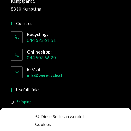
Kemptpark 5
8310 Kemptthal
Contact
Recycling:
044 523 61 51
Onlineshop:
044 503 56 20
E-Mail
info@werecycle.ch
Usefull links
Shipping
Return & Cancellation
🍪 Diese Seite verwendet
FAQ
Cookies
Terms of Service