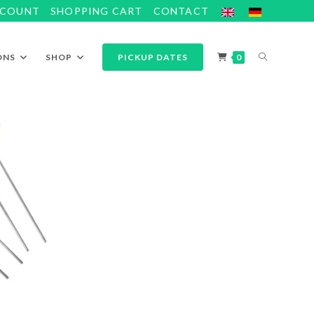
CCOUNT
SHOPPING CART
CONTACT
ONS
SHOP
PICKUP DATES
0