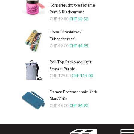
Körperfeuchtigkeitscreme
Rum & Blackcurrant
CHF
19.80
CHF
12.50
Dose Tütenhüter /
Tubeschruberi
CHF
49.00
CHF
44.95
Roll Top Backpack Light
Seastar Purple
CHF
129.00
CHF
115.00
Damen Portemonnaie Kork
Blau/Grün
CHF
45.00
CHF
34.90