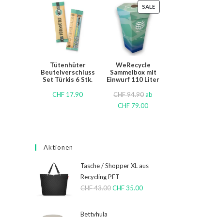
SALE
Tütenhüter
WeRecycle
Beutelverschluss
Sammelbox mit
Set Türkis 6 Stk.
Einwurf 110 Liter
CHF
17.90
CHF
94.90
ab
CHF
79.00
Aktionen
Tasche / Shopper XL aus
Recycling PET
CHF
43.00
CHF
35.00
Bettyhula