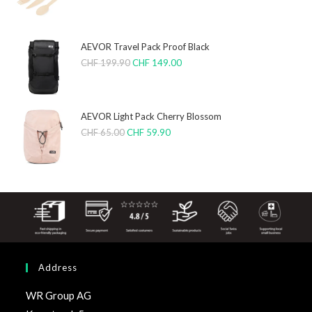
AEVOR Travel Pack Proof Black
CHF
199.90
CHF
149.00
AEVOR Light Pack Cherry Blossom
CHF
65.00
CHF
59.90
Address
WR Group AG