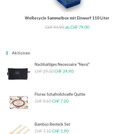
WeRecycle Sammelbox mit Einwurf 110 Liter
CHF
94.90
ab
CHF
79.00
Aktionen
Nachhaltiges Necessaire "Nessi"
CHF
29.00
CHF
24.90
Florex Schafmilchseife Quitte
CHF
8.60
CHF
7.20
Bambus Besteck Set
CHF
7.50
CHF
5.90