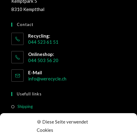
Kemptpark 5
8310 Kemptthal
Contact
Recycling:
044 523 61 51
Onlineshop:
044 503 56 20
E-Mail
info@werecycle.ch
Usefull links
Shipping
Return & Cancellation
🍪 Diese Seite verwendet
FAQ
Cookies
Terms of Service