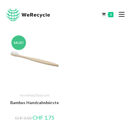
0
SALE!
Ausverkauf
,
Body care
Bambus Handzahnbürste
CHF
1.75
CHF
3.50