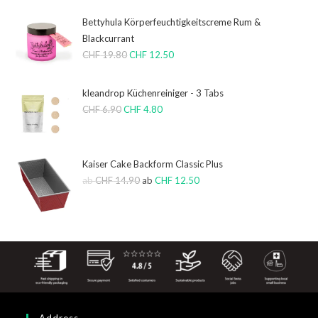
Bettyhula Körperfeuchtigkeitscreme Rum &
Blackcurrant
CHF
19.80
CHF
12.50
kleandrop Küchenreiniger - 3 Tabs
CHF
6.90
CHF
4.80
Kaiser Cake Backform Classic Plus
ab
CHF
14.90
ab
CHF
12.50
Address