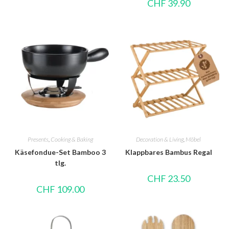
CHF
39.90
Presents
,
Cooking & Baking
Decoration & Living
,
Möbel
Käsefondue-Set Bamboo 3
Klappbares Bambus Regal
tlg.
CHF
23.50
CHF
109.00