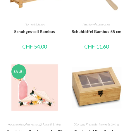
Home & Living
Fashion Accessories
Schuhgestell Bambus
Schuhlöffel Bambus 55 cm
CHF
54.00
CHF
11.60
SALE!
Accessories
,
Ausverkauf
,
Home & Living
Storage
,
Presents
,
Home & Living