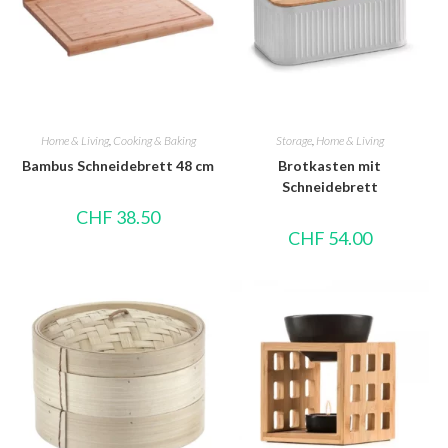
Home & Living
,
Cooking & Baking
Storage
,
Home & Living
Bambus Schneidebrett 48 cm
Brotkasten mit
Schneidebrett
CHF
38.50
CHF
54.00