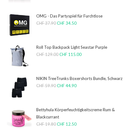
OMG - Das Partyspiel für Furchtlose
CHF
37.90
CHF
34.50
Roll Top Backpack Light Seastar Purple
CHF
129.00
CHF
115.00
NIKIN TreeTrunks Boxershorts Bundle, Schwarz
CHF
59.90
CHF
44.90
Bettyhula Körperfeuchtigkeitscreme Rum &
Blackcurrant
CHF
19.80
CHF
12.50