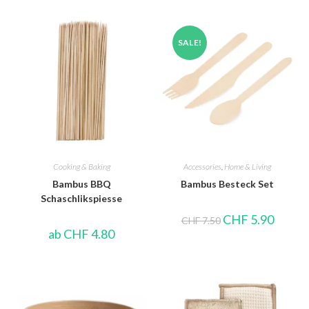
SALE!
Cooking & Baking
Accessories
,
Home & Living
Bambus BBQ
Bambus Besteck Set
Schaschlikspiesse
CHF
5.90
CHF
7.50
ab
CHF
4.80