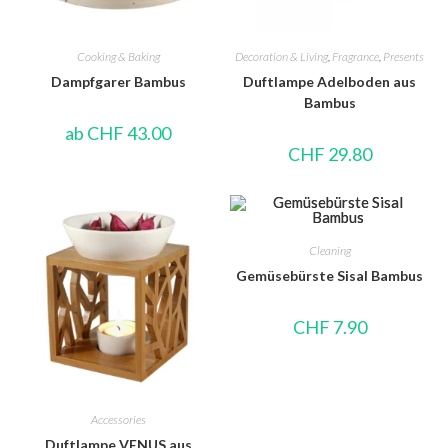
Cooking & Baking
Decoration & Living
,
Fragrance
,
Presents
Dampfgarer Bambus
Duftlampe Adelboden aus
Bambus
ab
CHF
43.00
CHF
29.80
Cleaning
Gemüsebürste Sisal Bambus
CHF
7.90
Accessories
Duftlampe VENUS aus