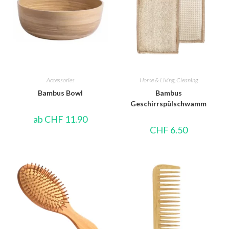
Accessories
Home & Living
,
Cleaning
Bambus Bowl
Bambus
Geschirrspülschwamm
ab
CHF
11.90
CHF
6.50