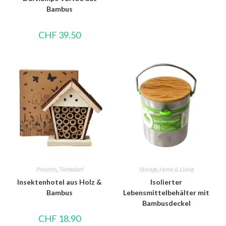
Bambus
CHF
39.50
Presents
,
Tierbedarf
Storage
,
Home & Living
Insektenhotel aus Holz &
Isolierter
Bambus
Lebensmittelbehälter mit
Bambusdeckel
CHF
18.90