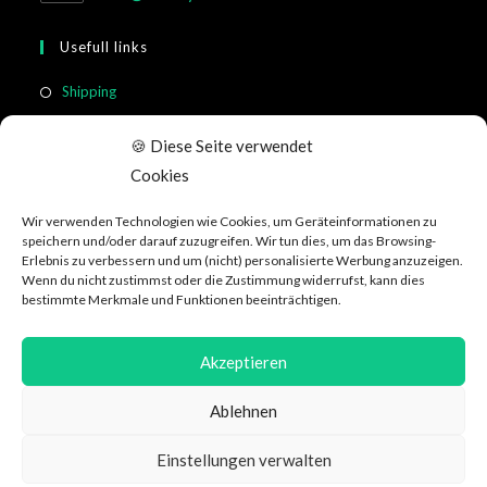
Usefull links
Shipping
Return & Cancellation
🍪 Diese Seite verwendet
FAQ
Cookies
Terms of Service
Wir verwenden Technologien wie Cookies, um Geräteinformationen zu
customer information
speichern und/oder darauf zuzugreifen. Wir tun dies, um das Browsing-
Erlebnis zu verbessern und um (nicht) personalisierte Werbung anzuzeigen.
Wenn du nicht zustimmst oder die Zustimmung widerrufst, kann dies
Social Media
bestimmte Merkmale und Funktionen beeinträchtigen.
Akzeptieren
Ablehnen
Data protection
GTC
About WeRecycle
Affiliate
Jobs
Einstellungen verwalten
Impressum & Kontakt