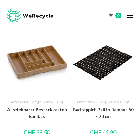
0
Accessories
,
Storage
,
Home & Living
Decoration & Living
,
Home & Living
Ausziehbarer Besteckkasten
Badteppich Palito Bambus 50
Bambus
x 70 cm
CHF
38.50
CHF
45.90