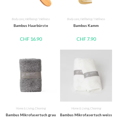
Body care
,
Wellbeing / Wellness
Body care
,
Wellbeing / Wellness
Bambus Haarbürste
Bambus Kamm
CHF
16.90
CHF
7.90
Home & Living
,
Cleaning
Home & Living
,
Cleaning
Bambus Mikrofasertuch grau
Bambus Mikrofasertuch weiss