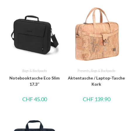
Bags & Backpacks
Presents
,
Bags & Backpacks
Notebooktasche Eco Slim
Aktentasche / Laptop-Tasche
17.3″
Kork
CHF
45.00
CHF
139.90