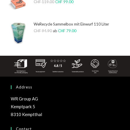
CHF
119.00
CHF
99.00
WeRecycle Sammelbox mit Einwurf 110 Liter
CHF
94.90
ab
CHF
79.00
Address
WR Group AG
Kemptpark 5
8310 Kemptthal
Contact