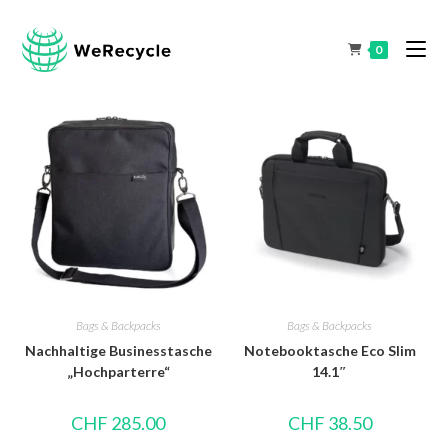
0
Bags & Backpacks
Bags & Backpacks
Nachhaltige Businesstasche
Notebooktasche Eco Slim
„Hochparterre“
14.1″
CHF
285.00
CHF
38.50