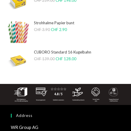
CHF
239.00
CHF
196.00
Strohhalme Papier bunt
CHF
3.90
CHF
2.90
CUBORO Standard 16 Kugelbahn
CHF
139.00
CHF
128.00
Address
WR Group AG