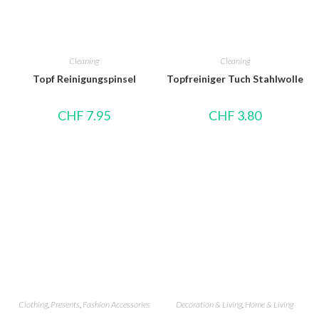
Cleaning
Cleaning
Topf Reinigungspinsel
Topfreiniger Tuch Stahlwolle
CHF
7.95
CHF
3.80
Clothing
,
Presents
,
Fashion Accessories
Decoration & Living
,
Home & Living