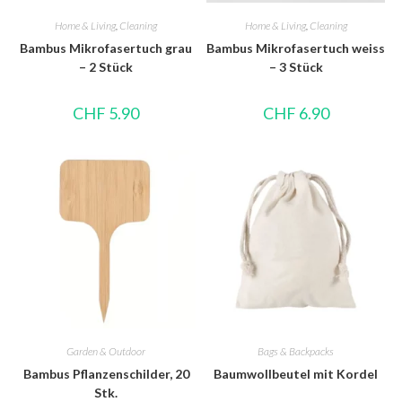
Home & Living
,
Cleaning
Home & Living
,
Cleaning
Bambus Mikrofasertuch grau
Bambus Mikrofasertuch weiss
– 2 Stück
– 3 Stück
CHF
5.90
CHF
6.90
Garden & Outdoor
Bags & Backpacks
Bambus Pflanzenschilder, 20
Baumwollbeutel mit Kordel
Stk.