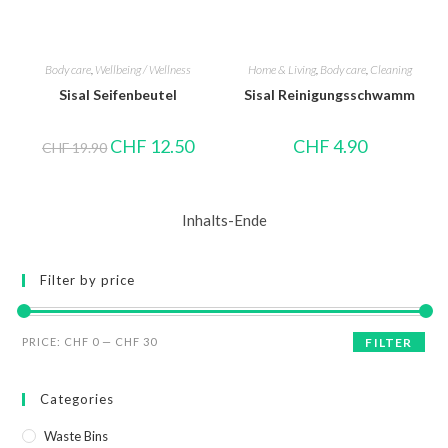
Body care
,
Wellbeing / Wellness
Home & Living
,
Body care
,
Cleaning
Sisal Seifenbeutel
Sisal Reinigungsschwamm
CHF
12.50
CHF
4.90
CHF
19.90
Inhalts-Ende
Filter by price
PRICE:
CHF 0
—
CHF 30
FILTER
Categories
Waste Bins