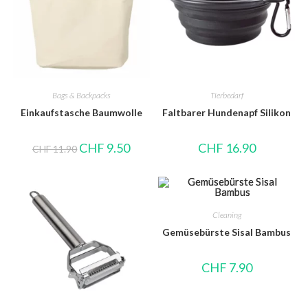
Bags & Backpacks
Tierbedarf
Einkaufstasche Baumwolle
Faltbarer Hundenapf Silikon
CHF
9.50
CHF
16.90
CHF
11.90
Cleaning
Gemüsebürste Sisal Bambus
CHF
7.90