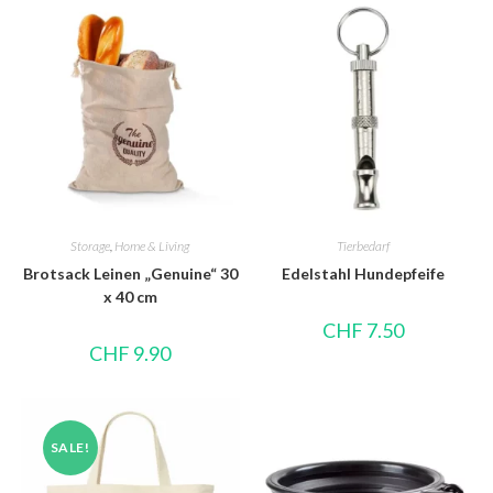
Storage
,
Home & Living
Tierbedarf
Brotsack Leinen „Genuine“ 30
Edelstahl Hundepfeife
x 40 cm
CHF
7.50
CHF
9.90
SALE!