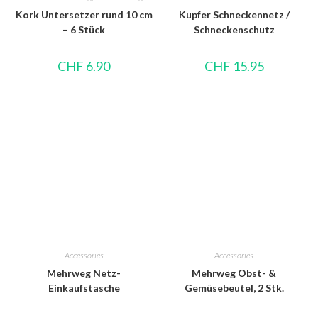
Kork Untersetzer rund 10 cm
Kupfer Schneckennetz /
– 6 Stück
Schneckenschutz
CHF
6.90
CHF
15.95
Accessories
Accessories
Mehrweg Netz-
Mehrweg Obst- &
Einkaufstasche
Gemüsebeutel, 2 Stk.