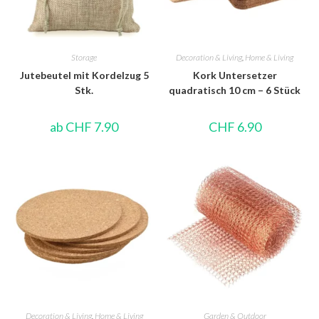
Storage
Decoration & Living
,
Home & Living
Jutebeutel mit Kordelzug 5
Kork Untersetzer
Stk.
quadratisch 10 cm – 6 Stück
ab
CHF
7.90
CHF
6.90
Decoration & Living
,
Home & Living
Garden & Outdoor