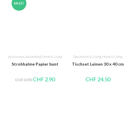
SALE!
Accessories
,
Ausverkauf
,
Home & Living
Decoration & Living
,
Home & Living
Strohhalme Papier bunt
Tischset Leinen 30 x 40 cm
CHF
2.90
CHF
24.50
CHF
3.90