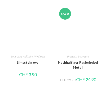
SALE!
Body care
,
Wellbeing / Wellness
Presents
,
Body care
Bimsstein oval
Nachhaltiger Rasierhobel
Metall
CHF
3.90
CHF
24.90
CHF
29.90