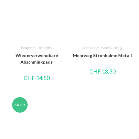
Body care
,
Cosmetics
Accessories
,
Home & Living
Wiederverwendbare
Mehrweg Strohhalme Metall
Abschminkpads
CHF
18.50
CHF
14.50
SALE!