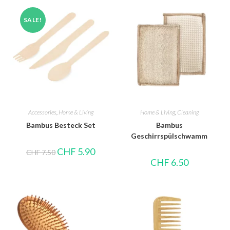
SALE!
Accessories
,
Home & Living
Home & Living
,
Cleaning
Bambus Besteck Set
Bambus
Geschirrspülschwamm
CHF
5.90
CHF
7.50
CHF
6.50