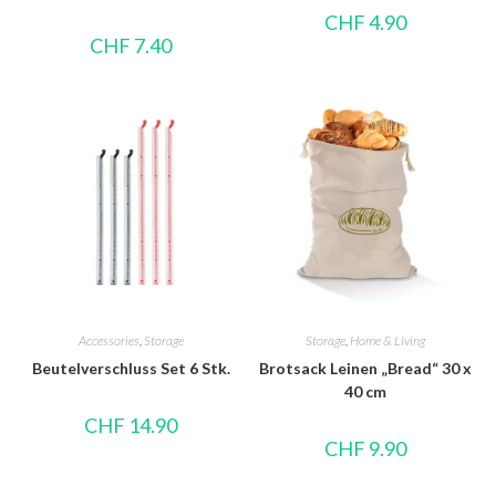
CHF
4.90
CHF
7.40
Accessories
,
Storage
Storage
,
Home & Living
Beutelverschluss Set 6 Stk.
Brotsack Leinen „Bread“ 30 x
40 cm
CHF
14.90
CHF
9.90