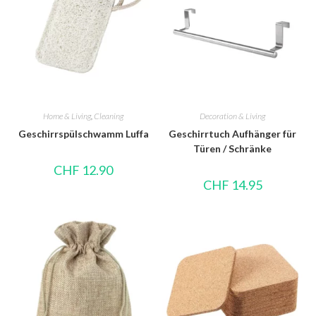
Home & Living
,
Cleaning
Decoration & Living
Geschirrspülschwamm Luffa
Geschirrtuch Aufhänger für
Türen / Schränke
CHF
12.90
CHF
14.95