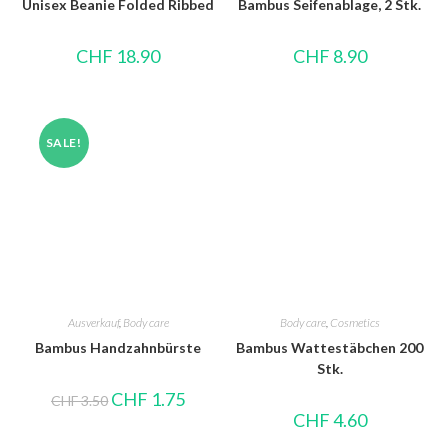
Unisex Beanie Folded Ribbed
Bambus Seifenablage, 2 Stk.
CHF
18.90
CHF
8.90
SALE!
Ausverkauf
,
Body care
Body care
,
Cosmetics
Bambus Handzahnbürste
Bambus Wattestäbchen 200
Stk.
CHF
1.75
CHF
3.50
CHF
4.60