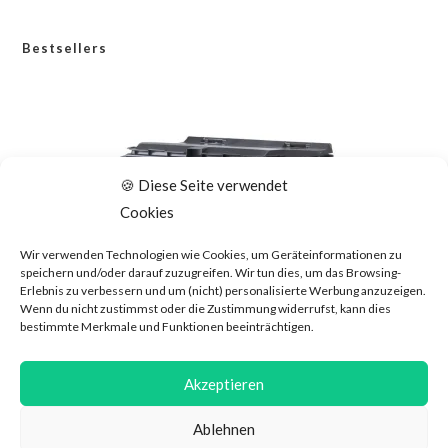
Bestsellers
🍪 Diese Seite verwendet
Cookies
Wir verwenden Technologien wie Cookies, um Geräteinformationen zu
speichern und/oder darauf zuzugreifen. Wir tun dies, um das Browsing-
Erlebnis zu verbessern und um (nicht) personalisierte Werbung anzuzeigen.
Wenn du nicht zustimmst oder die Zustimmung widerrufst, kann dies
bestimmte Merkmale und Funktionen beeinträchtigen.
Kunststoffcontainer mit 4 Lenkrollen 770 Liter
Akzeptieren
CHF
450.00
Ablehnen