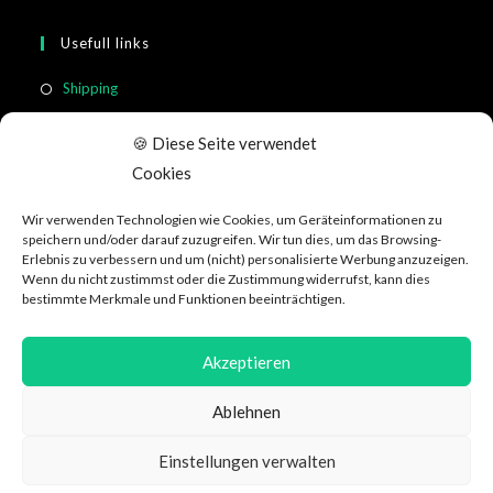
Usefull links
Shipping
Return & Cancellation
🍪 Diese Seite verwendet
FAQ
Cookies
Terms of Service
Wir verwenden Technologien wie Cookies, um Geräteinformationen zu
customer information
speichern und/oder darauf zuzugreifen. Wir tun dies, um das Browsing-
Erlebnis zu verbessern und um (nicht) personalisierte Werbung anzuzeigen.
Wenn du nicht zustimmst oder die Zustimmung widerrufst, kann dies
Social Media
bestimmte Merkmale und Funktionen beeinträchtigen.
Akzeptieren
Ablehnen
Data protection
GTC
About WeRecycle
Affiliate
Jobs
Einstellungen verwalten
Impressum & Kontakt