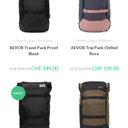
Presents
,
Bags & Backpacks
Presents
,
Bags & Backpacks
AEVOR Travel Pack Proof
AEVOR Trip Pack Chilled
Black
Rose
CHF
149.00
CHF
119.90
CHF
199.90
CHF
159.90
SALE!