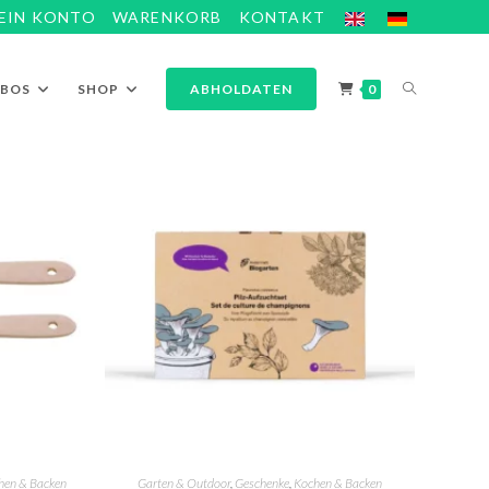
EIN KONTO
WARENKORB
KONTAKT
ABOS
SHOP
ABHOLDATEN
0
hen & Backen
Garten & Outdoor
,
Geschenke
,
Kochen & Backen