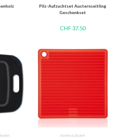
henholz
Pilz-Aufzuchtset Austernseitling
Geschenkset
CHF
37.50
Backen
Kochen & Backen