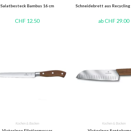
Salatbesteck Bambus 16 cm
Schneidebrett aus Recycling
CHF
12.50
ab
CHF
29.00
Kochen & Backen
Kochen & Backen
Victorinox Filetiermesser
Victorinox Santokum