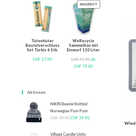
ANGEBOT
Tütenhüter
WeRecycle
Beutelverschluss
Sammelbox mit
Set Türkis 6 Stk.
Einwurf 110 Liter
CHF
17.90
CHF
94.90
ab
CHF
79.00
Aktionen
NIKIN Beanie Knitted
Norwegian Pom Pom
CHF
49.90
CHF
39.90
Wiede
Village Candle Unity