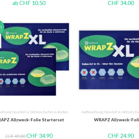
ab
CHF
10.50
CHF
34.00
!
wahrung
,
Haushalt & Wohnen
,
Kochen & Backen
Aufbewahrung
,
Haushalt & Wohnen
,
Ko
APZ Allzweck-Folie Starterset
WRAPZ Allzweck-Foli
CHF
34.90
CHF
24.90
CHF
49.80