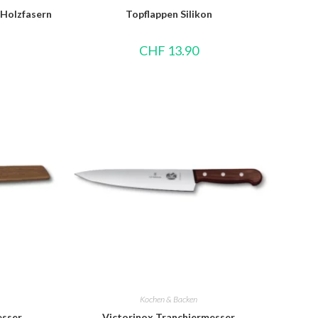
 Holzfasern
Topflappen Silikon
CHF
13.90
Kochen & Backen
esser
Victorinox Tranchiermesser