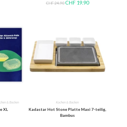
CHF
19.90
CHF
24.90
chen & Backen
Kochen & Backen
e XL
Kadastar Hot Stone Platte Maxi 7-teilig,
Bambus