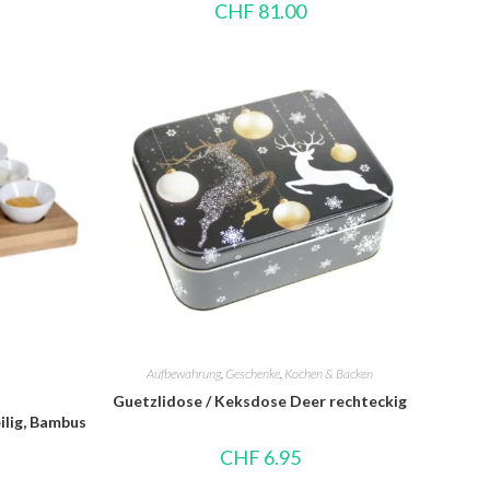
CHF
81.00
Aufbewahrung
,
Geschenke
,
Kochen & Backen
Guetzlidose / Keksdose Deer rechteckig
ilig, Bambus
CHF
6.95