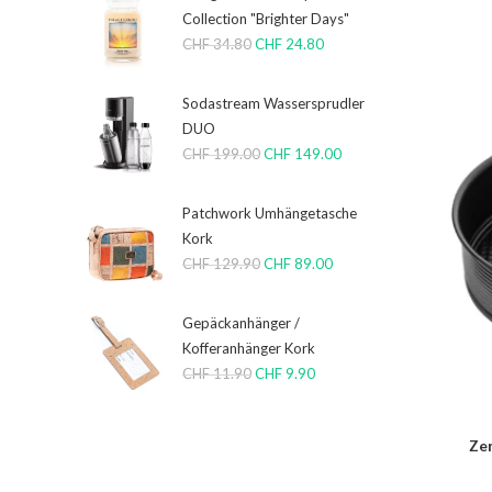
Collection "Brighter Days"
CHF
34.80
CHF
24.80
Sodastream Wassersprudler
DUO
CHF
199.00
CHF
149.00
Patchwork Umhängetasche
Kork
CHF
129.90
CHF
89.00
Gepäckanhänger /
Kofferanhänger Kork
CHF
11.90
CHF
9.90
Ze