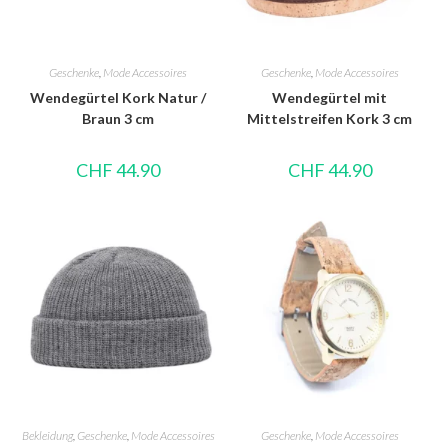
Geschenke
,
Mode Accessoires
Geschenke
,
Mode Accessoires
Wendegürtel Kork Natur /
Wendegürtel mit
Braun 3 cm
Mittelstreifen Kork 3 cm
CHF
44.90
CHF
44.90
Bekleidung
,
Geschenke
,
Mode Accessoires
Geschenke
,
Mode Accessoires