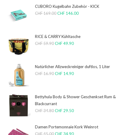
CUBORO Kugelbahn Zubehör - KICK
CHF
169.00
CHF
146.00
RICE & CARRY Kühltasche
CHF
59.90
CHF
49.90
Natürlicher Allzweckreiniger duftlos, 1 Liter
CHF
16.90
CHF
14.90
Bettyhula Body & Shower Geschenkset Rum &
Blackcurrant
CHF
34.80
CHF
29.50
Damen Portemonnaie Kork Weinrot
CHF
45.00
CHF
34.90