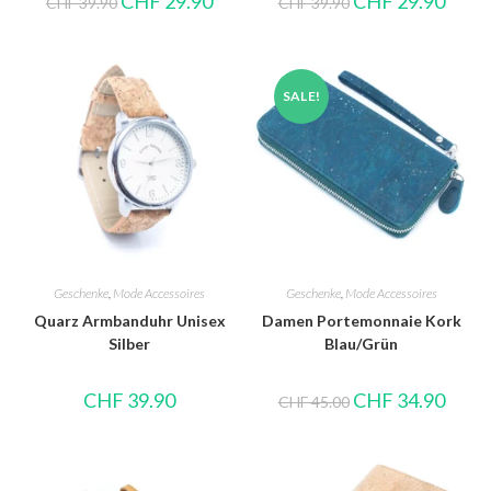
CHF
29.90
CHF
29.90
CHF
39.90
CHF
39.90
SALE!
Geschenke
,
Mode Accessoires
Geschenke
,
Mode Accessoires
Quarz Armbanduhr Unisex
Damen Portemonnaie Kork
Silber
Blau/Grün
CHF
39.90
CHF
34.90
CHF
45.00