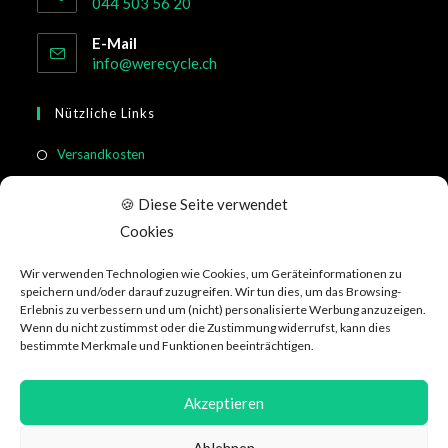
044 503 56 20
E-Mail
info@werecycle.ch
Nützliche Links
Versandkosten
Rücksendung & Widerruf
🍪 Diese Seite verwendet
Meistgestellte Fragen
Cookies
Allgemeine Geschäftsbedingungen
Wir verwenden Technologien wie Cookies, um Geräteinformationen zu
Kundeninformation
speichern und/oder darauf zuzugreifen. Wir tun dies, um das Browsing-
Erlebnis zu verbessern und um (nicht) personalisierte Werbung anzuzeigen.
Wenn du nicht zustimmst oder die Zustimmung widerrufst, kann dies
Social Media
bestimmte Merkmale und Funktionen beeinträchtigen.
Akzeptieren
Ablehnen